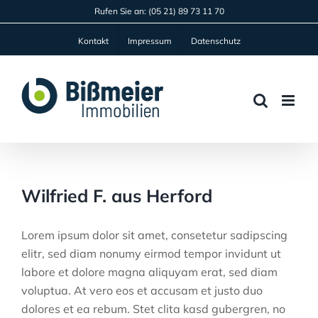
Zum
Rufen Sie an:
(05 21) 89 73 11 70
Inhalt
Kontakt
Impressum
Datenschutz
springen
Wilfried F. aus Herford
Lorem ipsum dolor sit amet, consetetur sadipscing
elitr, sed diam nonumy eirmod tempor invidunt ut
labore et dolore magna aliquyam erat, sed diam
voluptua. At vero eos et accusam et justo duo
dolores et ea rebum. Stet clita kasd gubergren, no